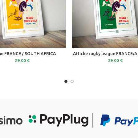
ADD TO CART
ADD TO CART
che FRANCE / SOUTH AFRICA
Affiche rugby league FRANCE/
29,00
€
29,00
€