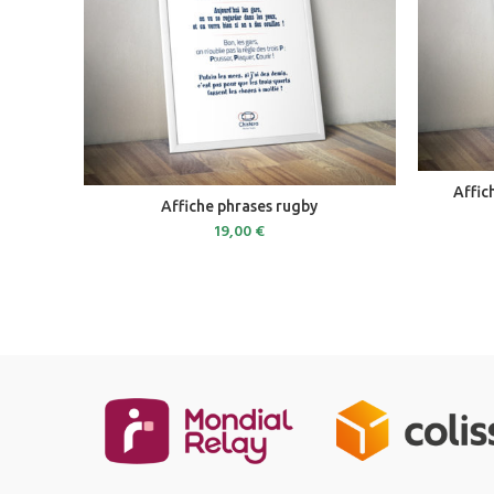
Affi
ADD TO CART
Affiche phrases rugby
19,00
€