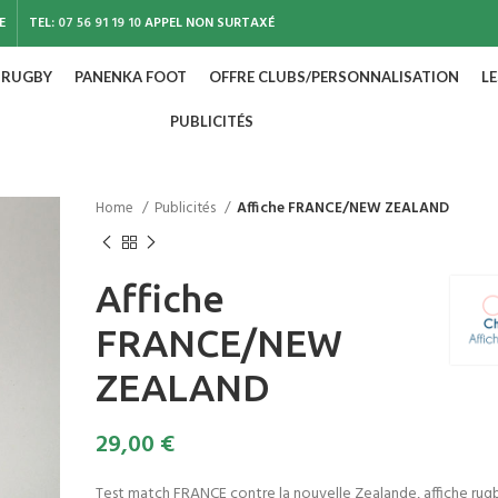
E
TEL:
07 56 91 19 10
APPEL NON SURTAXÉ
 RUGBY
PANENKA FOOT
OFFRE CLUBS/PERSONNALISATION
L
PUBLICITÉS
Home
Publicités
Affiche FRANCE/NEW ZEALAND
Affiche
FRANCE/NEW
ZEALAND
29,00
€
Test match FRANCE contre la nouvelle Zealande, affiche rug