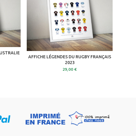
AUSTRALIE
A
ADD TO CART
AFFICHE LÉGENDES DU RUGBY FRANÇAIS
2023
29,00
€