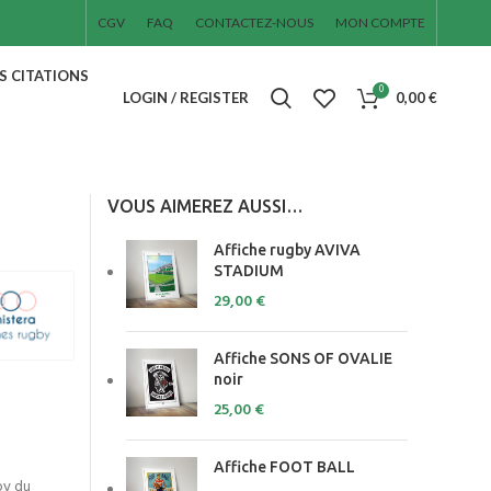
CGV
FAQ
CONTACTEZ-NOUS
MON COMPTE
ES CITATIONS
0
LOGIN / REGISTER
0,00
€
VOUS AIMEREZ AUSSI…
Affiche rugby AVIVA
STADIUM
29,00
€
Affiche SONS OF OVALIE
noir
25,00
€
Affiche FOOT BALL
by du