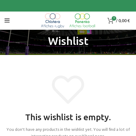
0
/
0,00
€
Wishlist
This wishlist is empty.
You don't have any products in the wishlist yet.
You will find a lot of