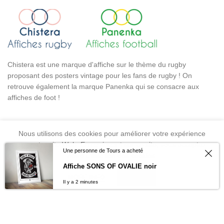
Chistera est une marque d'affiche sur le thème du rugby
proposant des posters vintage pour les fans de rugby ! On
retrouve également la marque Panenka qui se consacre aux
affiches de foot !
CATÉGORIES DE PRODUITS
Nous utilisons des cookies pour améliorer votre expérience
sur notre site Web. En naviguant sur ce site, vous acceptez
Une personne de Tours a acheté
LIENS UTILES
notre utilisation des cookies.
Affiche SONS OF OVALIE noir
0
MORE INFO
ACCEPT
Il y a 2 minutes
Home
Wishlist
Cart
My account
Chistera - Panenka
2022 Réalisé BY
Webcomsysteme
.