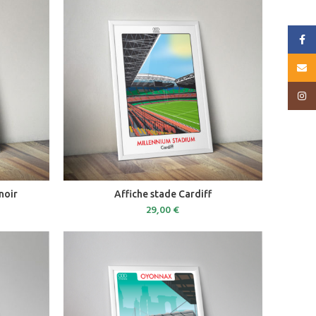
Faceb
Email
Insta
ADD TO CART
noir
Affiche stade Cardiff
29,00
€