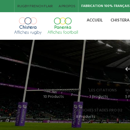
FABRICATION 100% FRANÇAIS
RUGBY FRENCH FLAIR
A PROPOS
ACCUEIL
CHISTERA
AFFICHES MAILLOTS
LES CITATIONS
M
10 Products
3 Products
5 
AFFICHES STADES PRO D2
8 Products