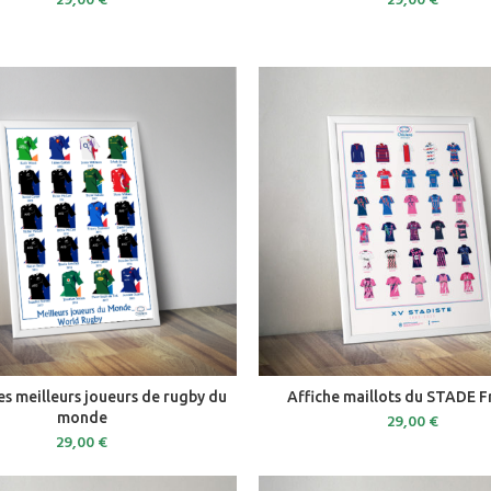
29,00
€
29,00
€
ADD TO CART
ADD TO CART
les meilleurs joueurs de rugby du
Affiche maillots du STADE F
monde
29,00
€
29,00
€