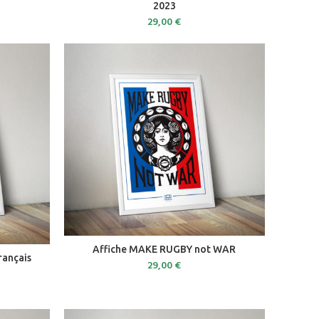
2023
29,00
€
ADD TO CART
Affiche MAKE RUGBY not WAR
rançais
29,00
€