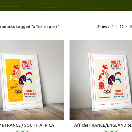
roducts tagged “affiche sport”
Show
9
12
1
ADD TO CART
ADD TO CART
che FRANCE / SOUTH AFRICA
Affiche FRANCE/ENGLAND te