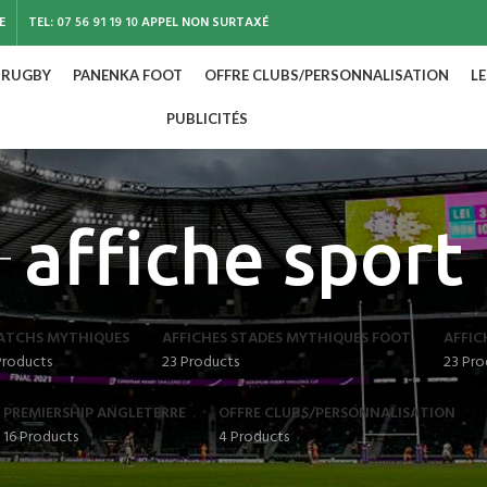
E
TEL:
07 56 91 19 10
APPEL NON SURTAXÉ
 RUGBY
PANENKA FOOT
OFFRE CLUBS/PERSONNALISATION
L
PUBLICITÉS
affiche sport
ATCHS MYTHIQUES
AFFICHES STADES MYTHIQUES FOOT
AFFIC
Products
23 Products
23 Pro
PREMIERSHIP ANGLETERRE
OFFRE CLUBS/PERSONNALISATION
16 Products
4 Products