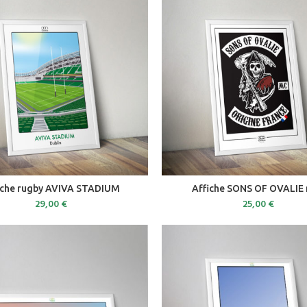
ADD TO CART
ADD TO CART
iche rugby AVIVA STADIUM
Affiche SONS OF OVALIE 
29,00
€
25,00
€