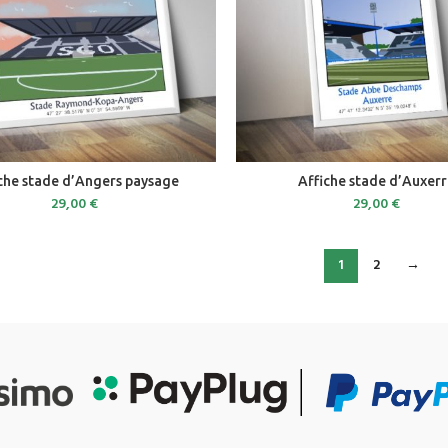
ADD TO CART
ADD TO CART
che stade d’Angers paysage
Affiche stade d’Auxer
29,00
€
29,00
€
1
2
→