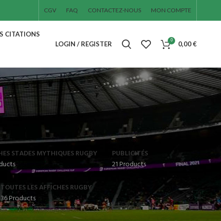
CGV
FAQ
CONTACTEZ-NOUS
MON COMPTE
ES CITATIONS
0
LOGIN / REGISTER
0,00
€
HES STADES MYTHIQUES RUGBY
PUBLICITÉS
ducts
21 Products
TOUTES LES AFFICHES RUGBY
36 Products