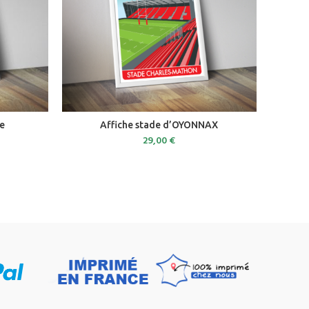
ADD TO CART
re
Affiche stade d’OYONNAX
29,00
€