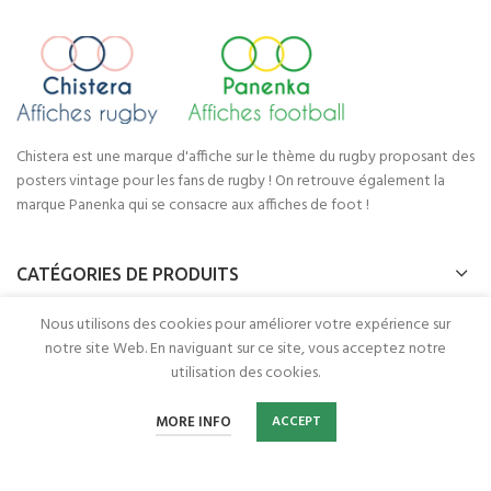
Chistera est une marque d'affiche sur le thème du rugby proposant des
posters vintage pour les fans de rugby ! On retrouve également la
marque Panenka qui se consacre aux affiches de foot !
CATÉGORIES DE PRODUITS
Nous utilisons des cookies pour améliorer votre expérience sur
LIENS UTILES
notre site Web. En naviguant sur ce site, vous acceptez notre
utilisation des cookies.
0
Chistera - Panenka
2022 Réalisé BY
Webcomsysteme
.
MORE INFO
ACCEPT
Home
Filters
Wishlist
Cart
My account